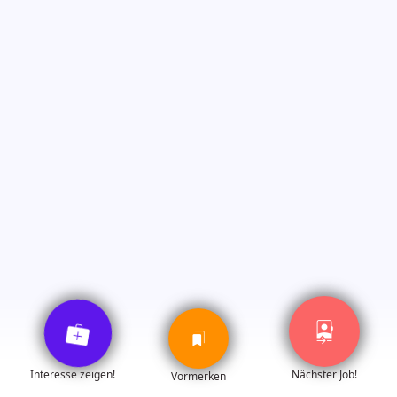
medical_services
mobile_camera_front
bookmarks
Interesse zeigen!
Nächster Job!
Vormerken