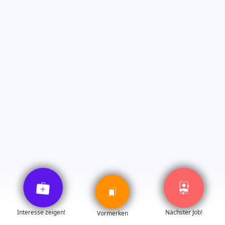
Personalverantwortliche
play_circle
mobile_camera_front
medical_services
bookmarks
💼 Jobbeschreibung
share
Interesse zeigen!
Nächster Job!
Vormerken